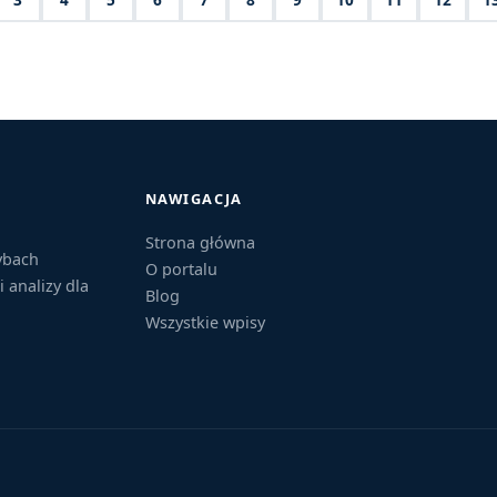
NAWIGACJA
Strona główna
ybach
O portalu
i analizy dla
Blog
Wszystkie wpisy