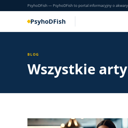
PsyhoDFish — PsyhoDFish to portal informacyjny o akwarysty
PsyhoDFish
BLOG
Wszystkie art