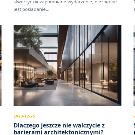
stworzyć niezapomniane wydarzenie, niezbędne
jest posiadanie...
2023-12-25
Dlaczego jeszcze nie walczycie z
barierami architektonicznymi?