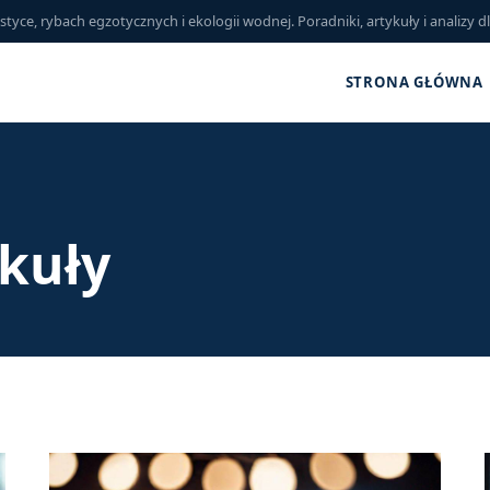
ce, rybach egzotycznych i ekologii wodnej. Poradniki, artykuły i analizy d
STRONA GŁÓWNA
ykuły