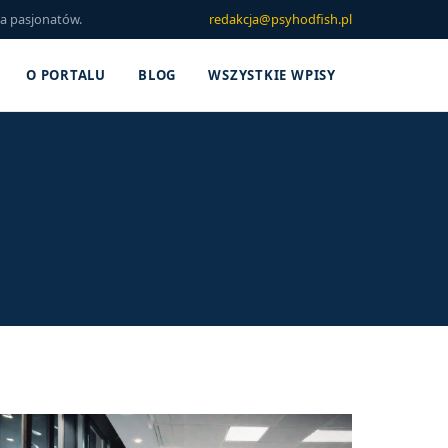
la pasjonatów.
redakcja@psyhodfish.pl
O PORTALU
BLOG
WSZYSTKIE WPISY