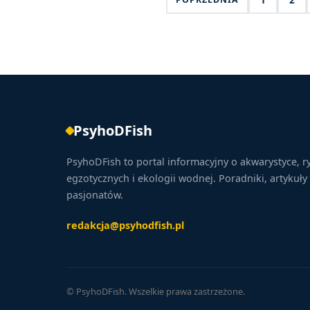
PsyhoDFish
PsyhoDFish to portal informacyjny o akwarystyce, r
egzotycznych i ekologii wodnej. Poradniki, artykuły 
pasjonatów.
redakcja@psyhodfish.pl
© PsyhoDFish. Wszelkie prawa zastrzeżone.