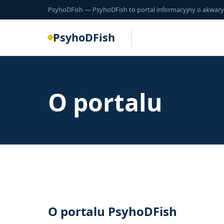
PsyhoDFish — PsyhoDFish to portal informacyjny o akwarysty
PsyhoDFish
O portalu
O portalu PsyhoDFish