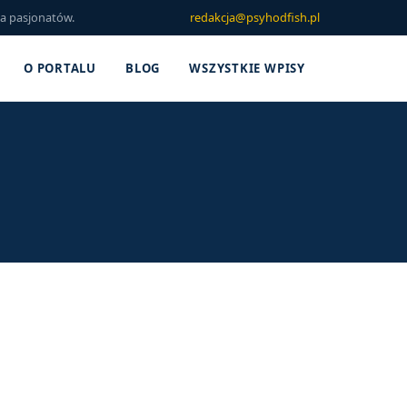
la pasjonatów.
redakcja@psyhodfish.pl
O PORTALU
BLOG
WSZYSTKIE WPISY