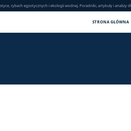
ce, rybach egzotycznych i ekologii wodnej. Poradniki, artykuły i analizy d
STRONA GŁÓWNA