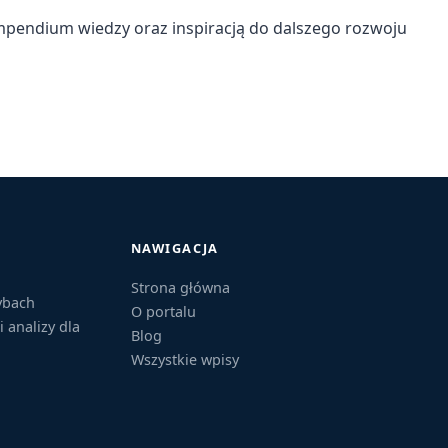
mpendium wiedzy oraz inspiracją do dalszego rozwoju
NAWIGACJA
Strona główna
ybach
O portalu
i analizy dla
Blog
Wszystkie wpisy