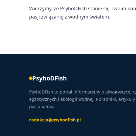
Wierzymy, że PsyhoDFish stanie się Twoim ko
pasji związanej z wodnym światem.
PsyhoDFish
PsyhoDFish to portal informacyjny o akwarystyce, r
egzotycznych i ekologii wodnej. Poradniki, artykuły 
pasjonatów.
redakcja@psyhodfish.pl