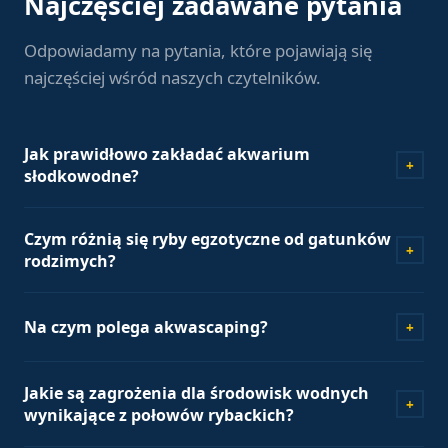
Najczęściej zadawane pytania
Odpowiadamy na pytania, które pojawiają się
najczęściej wśród naszych czytelników.
Jak prawidłowo zakładać akwarium
+
słodkowodne?
Zakładanie akwarium słodkowodnego wymaga
Czym różnią się ryby egzotyczne od gatunków
odpowiedniego przygotowania podłoża, wyboru filtra,
+
rodzimych?
grzałki oraz doboru roślin i ryb. Ważne jest również
przeprowadzenie procesu dojrzewania zbiornika przed
Ryby egzotyczne pochodzą z odległych rejonów świata i
wpuszczeniem zwierząt.
Na czym polega akwascaping?
+
mają specyficzne wymagania środowiskowe, często
charakteryzują się bardziej intensywnymi barwami oraz
Akwascaping to sztuka aranżacji akwarium, polegająca
nietypowym zachowaniem w porównaniu do gatunków
Jakie są zagrożenia dla środowisk wodnych
na tworzeniu harmonijnych kompozycji z roślin, kamieni,
rodzimych.
+
wynikające z połowów rybackich?
korzeni i innych elementów, z dbałością o estetykę oraz