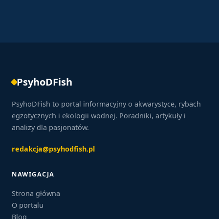
zdrowie mieszkańców zbiornika.
Nadmierne połowy ryb, zanieczyszczenia oraz
niszczenie siedlisk to główne zagrożenia dla środowisk
wodnych. Odpowiedzialne rybołówstwo i dbałość o
ekologię pomagają ograniczyć negatywny wpływ
człowieka na wodne ekosystemy.
PsyhoDFish
PsyhoDFish to portal informacyjny o akwarystyce, rybach
egzotycznych i ekologii wodnej. Poradniki, artykuły i
analizy dla pasjonatów.
redakcja@psyhodfish.pl
NAWIGACJA
Strona główna
O portalu
Blog