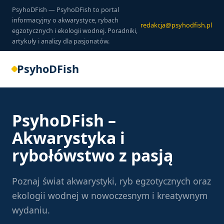
PsyhoDFish — PsyhoDFish to portal
informacyjny o akwarystyce, rybach
redakcja@psyhodfish.pl
egzotycznych i ekologii wodnej. Poradniki,
artykuły i analizy dla pasjonatów.
PsyhoDFish
PsyhoDFish –
Akwarystyka i
rybołówstwo z pasją
Poznaj świat akwarystyki, ryb egzotycznych oraz
ekologii wodnej w nowoczesnym i kreatywnym
wydaniu.