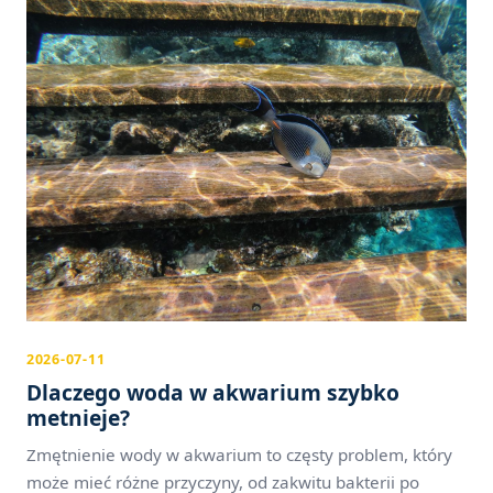
2026-07-11
Dlaczego woda w akwarium szybko
metnieje?
Zmętnienie wody w akwarium to częsty problem, który
może mieć różne przyczyny, od zakwitu bakterii po