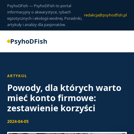
PsyhoDFish — PsyhoDFish to portal
informacyjny o akwarystyce, rybach
redakcja@psyhodfish.pl
egzotycznych i ekologii wodnej. Poradniki,
artykuły i analizy dla pasjonatów.
PsyhoDFish
ARTYKUŁ
Powody, dla których warto
mieć konto firmowe:
zestawienie korzyści
2024-04-05