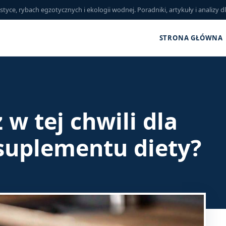
ce, rybach egzotycznych i ekologii wodnej. Poradniki, artykuły i analizy d
STRONA GŁÓWNA
w tej chwili dla
 suplementu diety?