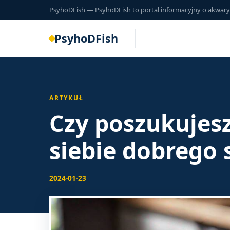
PsyhoDFish — PsyhoDFish to portal informacyjny o akwarysty
PsyhoDFish
ARTYKUŁ
Czy poszukujesz 
siebie dobrego
2024-01-23