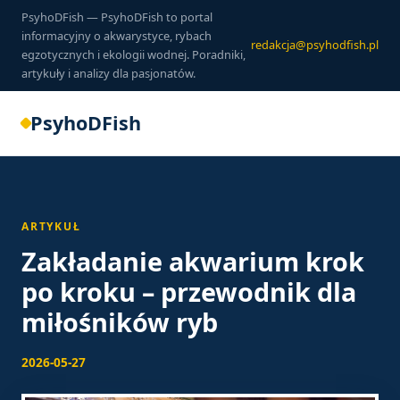
PsyhoDFish — PsyhoDFish to portal
informacyjny o akwarystyce, rybach
redakcja@psyhodfish.pl
egzotycznych i ekologii wodnej. Poradniki,
artykuły i analizy dla pasjonatów.
PsyhoDFish
ARTYKUŁ
Zakładanie akwarium krok
po kroku – przewodnik dla
miłośników ryb
2026-05-27