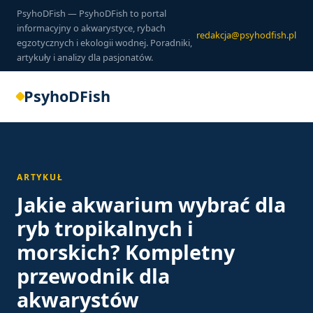
PsyhoDFish — PsyhoDFish to portal
informacyjny o akwarystyce, rybach
redakcja@psyhodfish.pl
egzotycznych i ekologii wodnej. Poradniki,
artykuły i analizy dla pasjonatów.
PsyhoDFish
ARTYKUŁ
Jakie akwarium wybrać dla
ryb tropikalnych i
morskich? Kompletny
przewodnik dla
akwarystów