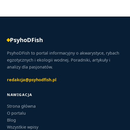
PsyhoDFish
PsyhoDFish to portal informacyjny o akwarystyce, rybach
egzotycznych i ekologii wodnej. Poradniki, artykuły i
analizy dla pasjonatów.
redakcja@psyhodfish.pl
NAWIGACJA
Strona główna
O portalu
Blog
Wszystkie wpisy