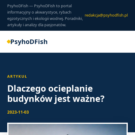
PsyhoDFish — PsyhoDFish to portal
informacyjny o akwarystyce, rybach
redakcja@psyhodfish.pl
egzotycznych i ekologii wodnej. Poradniki,
artykuły i analizy dla pasjonatów.
PsyhoDFish
ARTYKUŁ
Dlaczego ocieplanie
budynków jest ważne?
2023-11-03