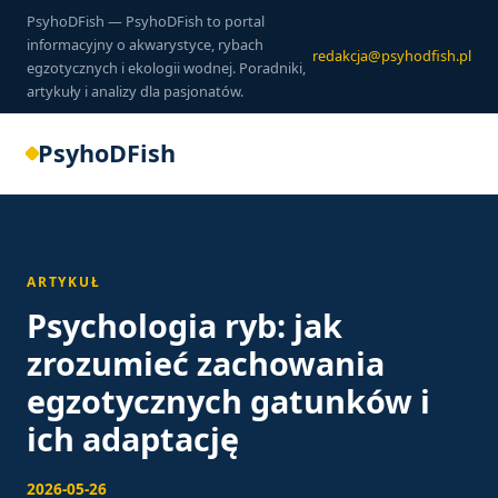
PsyhoDFish — PsyhoDFish to portal
informacyjny o akwarystyce, rybach
redakcja@psyhodfish.pl
egzotycznych i ekologii wodnej. Poradniki,
artykuły i analizy dla pasjonatów.
PsyhoDFish
ARTYKUŁ
Psychologia ryb: jak
zrozumieć zachowania
egzotycznych gatunków i
ich adaptację
2026-05-26