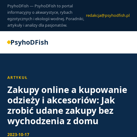
PsyhoDFish — PsyhoDFish to portal
informacyjny o akwarystyce, rybach
redakcja@psyhodfish.pl
egzotycznych i ekologii wodnej. Poradniki,
artykuły i analizy dla pasjonatów.
PsyhoDFish
ARTYKUŁ
Zakupy online a kupowanie
odzieży i akcesoriów: Jak
zrobić udane zakupy bez
wychodzenia z domu
2023-10-17