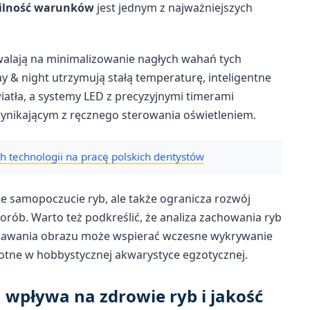
ilność warunków
jest jednym z najważniejszych
alają na minimalizowanie nagłych wahań tych
ay & night utrzymują stałą temperaturę, inteligentne
wiatła, a systemy LED z precyzyjnymi timerami
wynikającym z ręcznego sterowania oświetleniem.
technologii na pracę polskich dentystów
sze samopoczucie ryb, ale także ogranicza rozwój
horób. Warto też podkreślić, że analiza zachowania ryb
znawania obrazu może wspierać wczesne wykrywanie
otne w hobbystycznej akwarystyce egzotycznej.
 wpływa na zdrowie ryb i jakość