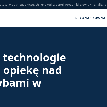
ce, rybach egzotycznych i ekologii wodnej. Poradniki, artykuły i analizy d
STRONA GŁÓWNA
 technologie
ą opiekę nad
ybami w