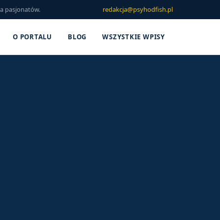
la pasjonatów.
redakcja@psyhodfish.pl
O PORTALU
BLOG
WSZYSTKIE WPISY