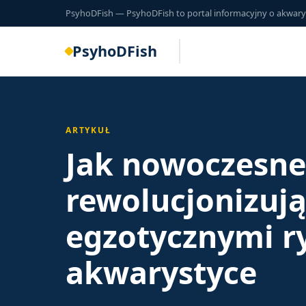
PsyhoDFish — PsyhoDFish to portal informacyjny o akwarysty
PsyhoDFish
ARTYKUŁ
Jak nowoczesne
rewolucjonizuj
egzotycznymi r
akwarystyce