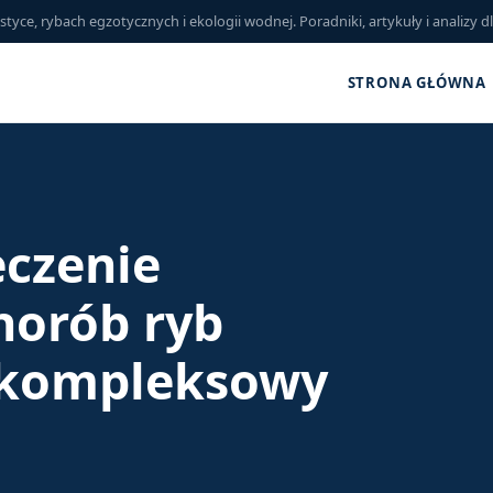
ce, rybach egzotycznych i ekologii wodnej. Poradniki, artykuły i analizy d
STRONA GŁÓWNA
eczenie
horób ryb
 kompleksowy