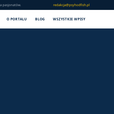
la pasjonatów.
redakcja@psyhodfish.pl
O PORTALU
BLOG
WSZYSTKIE WPISY