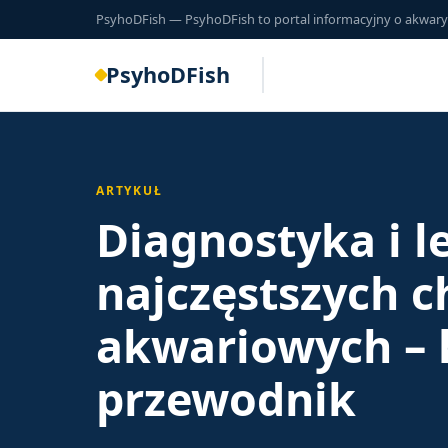
PsyhoDFish — PsyhoDFish to portal informacyjny o akwarysty
PsyhoDFish
ARTYKUŁ
Diagnostyka i l
najczęstszych c
akwariowych –
przewodnik