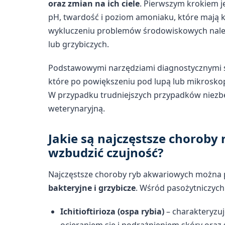
oraz zmian na ich ciele
. Pierwszym krokiem j
pH, twardość i poziom amoniaku, które mają k
wykluczeniu problemów środowiskowych należ
lub grzybiczych.
Podstawowymi narzędziami diagnostycznymi
które po powiększeniu pod lupą lub mikrosko
W przypadku trudniejszych przypadków niezbę
weterynaryjną.
Jakie są najczęstsze choroby 
wzbudzić czujność?
Najczęstsze choroby ryb akwariowych można p
bakteryjne i grzybicze
. Wśród pasożytniczych
Ichitioftirioza (ospa rybia)
– charakteryzuje
ocieraniem się i podrażnieniem skóry oraz s