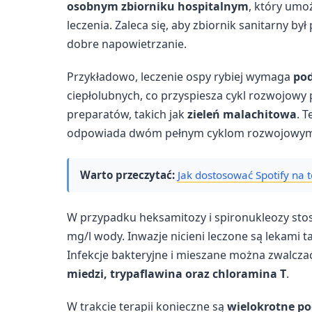
osobnym zbiorniku hospitalnym
, który umo
leczenia. Zaleca się, aby zbiornik sanitarny by
dobre napowietrzanie.
Przykładowo, leczenie ospy rybiej wymaga
pod
ciepłolubnych, co przyspiesza cykl rozwojowy 
preparatów, takich jak
zieleń malachitowa
. 
odpowiada dwóm pełnym cyklom rozwojowym
Warto przeczytać:
Jak dostosować Spotify na t
W przypadku heksamitozy i spironukleozy stos
mg/l wody. Inwazje nicieni leczone są lekami t
Infekcje bakteryjne i mieszane można zwalcza
miedzi, trypaflawina oraz chloramina T
.
W trakcie terapii konieczne są
wielokrotne p