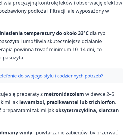
żliwia precyzyjną kontrolę leków i obserwację efektów
ł pozbawiony podłoża i filtracji, ale wyposażony w
niesienia temperatury do około 33°C
dla ryb
pasożyta i umożliwia skuteczniejsze działanie
Terapia powinna trwać minimum 10–14 dni, co
 pasożyta.
elefonie do swojego stylu i codziennych potrzeb?
uje się preparaty z
metronidazolem
w dawce 2–5
akimi jak
lewamizol, prazikwantel lub trichlorfon
.
ć preparatami takimi jak
oksytetracyklina, siarczan
odmiany wody
i powtarzanie zabiegów, by przerwać