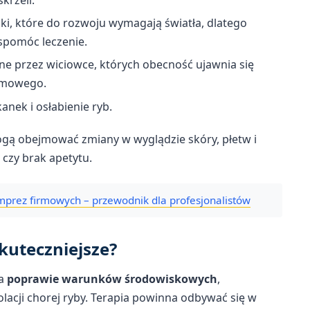
i, które do rozwoju wymagają światła, dlatego
spomóc leczenie.
e przez wiciowce, których obecność ujawnia się
rmowego.
nek i osłabienie ryb.
ogą obejmować zmiany w wyglądzie skóry, płetw i
 czy brak apetytu.
prez firmowych – przewodnik dla profesjonalistów
kuteczniejsze?
na
poprawie warunków środowiskowych
,
acji chorej ryby. Terapia powinna odbywać się w