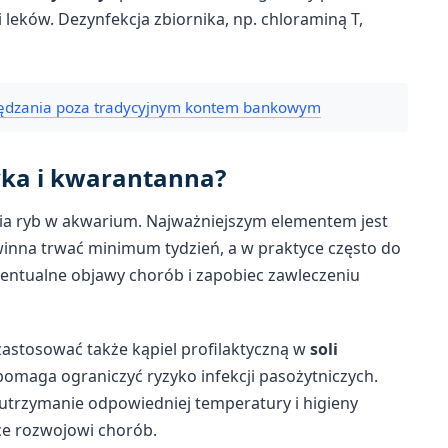
leków. Dezynfekcja zbiornika, np. chloraminą T,
zędzania poza tradycyjnym kontem bankowym
yka i kwarantanna?
ia ryb w akwarium. Najważniejszym elementem jest
winna trwać minimum tydzień, a w praktyce często do
ntualne objawy chorób i zapobiec zawleczeniu
stosować także kąpiel profilaktyczną w
soli
 pomaga ograniczyć ryzyko infekcji pasożytniczych.
trzymanie odpowiedniej temperatury i higieny
ące rozwojowi chorób.